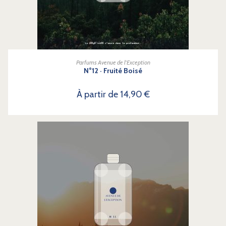
CHOIX DES OPTIONS
Parfums Avenue de l'Exception
N°12 · Fruité Boisé
À partir de
14,90
€