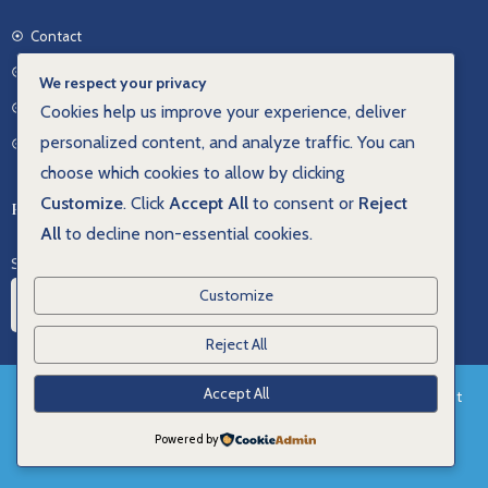
Contact
CGV
We respect your privacy
Politique de confidentialité
Cookies help us improve your experience, deliver
personalized content, and analyze traffic. You can
Politique de cookies
choose which cookies to allow by clicking
Customize
. Click
Accept All
to consent or
Reject
RESTER CONNECTÉ
All
to decline non-essential cookies.
Suivez-nous sur les réseaux
Customize
Reject All
Accept All
Ceci est une boutique de démonstration pour test
© COPYRIGHT – RÉALISONS ENSEMBLE VOTRE
IMAGE2MARQUE
— aucune commande ne sera honorée.
Powered by
Ignorer
© COPYRIGHT – RÉALISONS ENSEMBLE VOTRE
IMAGE2MARQUE