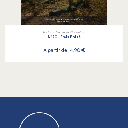
CHOIX DES OPTIONS
Parfums Avenue de l'Exception
N°20 · Frais Boisé
À partir de
14,90
€