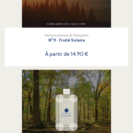
CHOIX DES OPTIONS
Parfums Avenue de l'Exception
N°11 · Fruité Solaire
À partir de
14,90
€